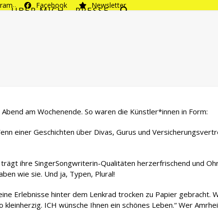
gram
Facebook
Newsletter
T
ÜBER MICH
PRESSE
g Abend am Wochenende. So waren die Künstler*innen in Form:
enn einer Geschichten über Divas, Gurus und Versicherungsvertr
 trägt ihre SingerSongwriterin-Qualitäten herzerfrischend und Oh
ben wie sie. Und ja, Typen, Plural!
 seine Erlebnisse hinter dem Lenkrad trocken zu Papier gebracht
so kleinherzig. ICH wünsche Ihnen ein schönes Leben.“ Wer Amrhein