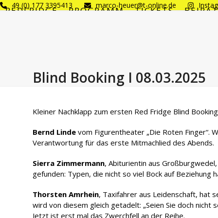
Skip
49 (0) 177 3395413
marco-heuer@t-online.de
Insta
REDFRIDGE
PROGRAMM
TICKETS
BEIRA
to
content
Blind Booking I 08.03.2025
Kleiner Nachklapp zum ersten Red Fridge Blind Bookin
Bernd Linde
vom Figurentheater „Die Roten Finger“. W
Verantwortung für das erste Mitmachlied des Abends.
Sierra Zimmermann
, Abiturientin aus Großburgwedel,
gefunden: Typen, die nicht so viel Bock auf Beziehung ha
Thorsten Amrhein
, Taxifahrer aus Leidenschaft, hat
wird von diesem gleich getadelt: „Seien Sie doch nicht 
Jetzt ist erst mal das Zwerchfell an der Reihe.