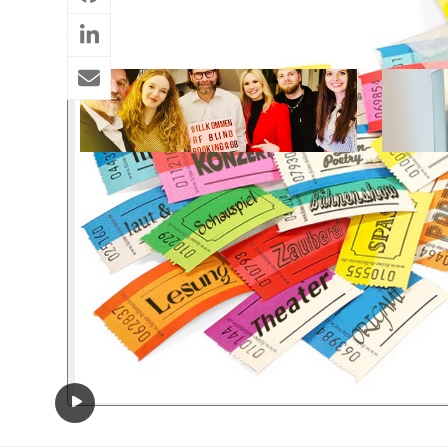
Ähnliche Projekte
Blind Booking Teil 4 I
Ulri
20.2. 2026
17.1
Wer se
„inter
untert
Leipzig
Gastm
Kolum