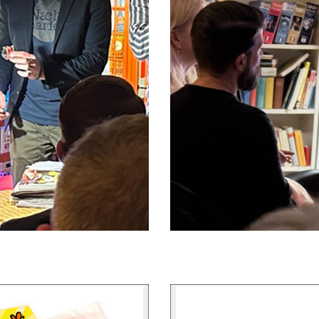
/03/Blind-Booking8-3.mov
https://redfridge-linden.de/