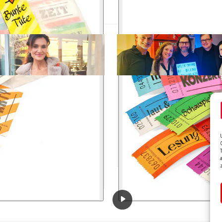
ke Gastmann I
Blind Booking Teil 5
.2026
10.4.2026
ine Vita in „notwendige“,
Weil’s so schön ist, der fünf
essante“ und „schöne Jahre“
Streich. Und natürlich wisst 
eilt, weckt Interesse. Die
wieder nichts vorher :) Ob 
er Journalistin Ulrike
Poetry Slam oder…
ann (unter anderem
nistin…