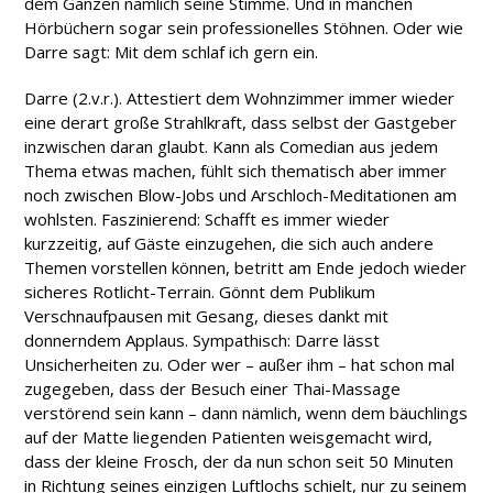
dem Ganzen nämlich seine Stimme. Und in manchen
Hörbüchern sogar sein professionelles Stöhnen. Oder wie
Darre sagt: Mit dem schlaf ich gern ein.
Darre (2.v.r.). Attestiert dem Wohnzimmer immer wieder
eine derart große Strahlkraft, dass selbst der Gastgeber
inzwischen daran glaubt. Kann als Comedian aus jedem
Thema etwas machen, fühlt sich thematisch aber immer
noch zwischen Blow-Jobs und Arschloch-Meditationen am
wohlsten. Faszinierend: Schafft es immer wieder
kurzzeitig, auf Gäste einzugehen, die sich auch andere
Themen vorstellen können, betritt am Ende jedoch wieder
sicheres Rotlicht-Terrain. Gönnt dem Publikum
Verschnaufpausen mit Gesang, dieses dankt mit
donnerndem Applaus. Sympathisch: Darre lässt
Unsicherheiten zu. Oder wer – außer ihm – hat schon mal
zugegeben, dass der Besuch einer Thai-Massage
verstörend sein kann – dann nämlich, wenn dem bäuchlings
auf der Matte liegenden Patienten weisgemacht wird,
dass der kleine Frosch, der da nun schon seit 50 Minuten
in Richtung seines einzigen Luftlochs schielt, nur zu seinem