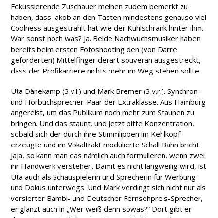
Fokussierende Zuschauer meinen zudem bemerkt zu
haben, dass Jakob an den Tasten mindestens genauso viel
Coolness ausgestrahlt hat wie der Kühlschrank hinter ihm.
War sonst noch was? Ja. Beide Nachwuchsmusiker haben
bereits beim ersten Fotoshooting den (von Darre
geforderten) Mittelfinger derart souverän ausgestreckt,
dass der Profikarriere nichts mehr im Weg stehen sollte.
Uta Dänekamp (3.v.l.) und Mark Bremer (3.v.r.). Synchron-
und Hörbuchsprecher-Paar der Extraklasse. Aus Hamburg
angereist, um das Publikum noch mehr zum Staunen zu
bringen. Und das staunt, und jetzt bitte Konzentration,
sobald sich der durch ihre Stimmlippen im Kehlkopf
erzeugte und im Vokaltrakt modulierte Schall Bahn bricht.
Jaja, so kann man das nämlich auch formulieren, wenn zwei
ihr Handwerk verstehen. Damit es nicht langweilig wird, ist
Uta auch als Schauspielerin und Sprecherin für Werbung
und Dokus unterwegs. Und Mark verdingt sich nicht nur als
versierter Bambi- und Deutscher Fernsehpreis-Sprecher,
er glänzt auch in „Wer weiß denn sowas?“ Dort gibt er