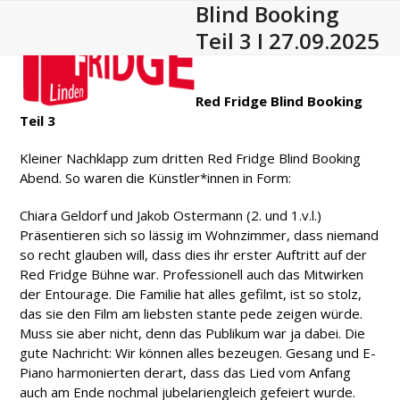
Blind Booking
Open
Close
Skip
to
Teil 3 I 27.09.2025
mobile
mobile
content
menu
menu
Red Fridge Blind Booking
Teil 3
Kleiner Nachklapp zum dritten Red Fridge Blind Booking
Abend. So waren die Künstler*innen in Form:
Chiara Geldorf und Jakob Ostermann (2. und 1.v.l.)
Präsentieren sich so lässig im Wohnzimmer, dass niemand
so recht glauben will, dass dies ihr erster Auftritt auf der
Red Fridge Bühne war. Professionell auch das Mitwirken
der Entourage. Die Familie hat alles gefilmt, ist so stolz,
das sie den Film am liebsten stante pede zeigen würde.
Muss sie aber nicht, denn das Publikum war ja dabei. Die
gute Nachricht: Wir können alles bezeugen. Gesang und E-
Piano harmonierten derart, dass das Lied vom Anfang
auch am Ende nochmal jubelariengleich gefeiert wurde.