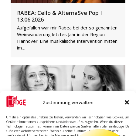
RABEA: Cello & AlternaSve Pop I
13.06.2026
Aufgefallen war mir Rabea bei der so genannten
Weinwanderung letztes Jahr in der Region
Hannover. Eine musikalische Intervention mitten
im…
Zustimmung verwalten
Dialoge mit Klavier und Cello. Heike
Schuch & Olga Shkrygunova I
Um dir ein optimales Erlebnis zu bieten, verwenden wir Technologien wie Cookies, um
25.5.2026
Geräteinformationen zu speichern und/oder darauf zuzugreifen. Wenn du diesen
Technologien zustimmst, können wir Daten wie das Surfverhalten oder eindeutige IDs
Kennengelernt habe ich Heike (rechts) mal vor
auf dieser Website verarbeiten. Wenn du deine Zustimmung nicht erteilst oder
zurückziehst, können bestimmte Merkmale und Funktionen beeinträchtigt werden.