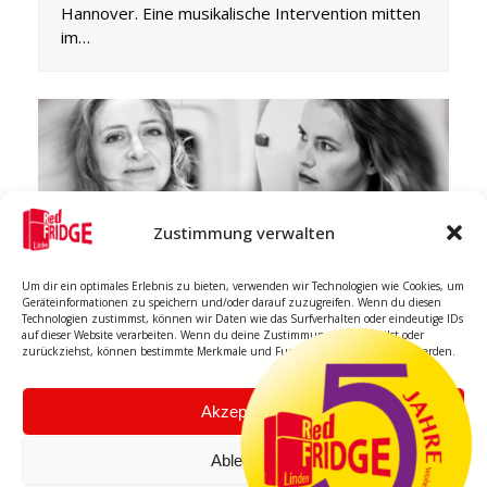
Hannover. Eine musikalische Intervention mitten
im…
Zustimmung verwalten
Dialoge mit Klavier und Cello. Heike
Schuch & Olga Shkrygunova I
Um dir ein optimales Erlebnis zu bieten, verwenden wir Technologien wie Cookies, um
25.5.2026
Geräteinformationen zu speichern und/oder darauf zuzugreifen. Wenn du diesen
Technologien zustimmst, können wir Daten wie das Surfverhalten oder eindeutige IDs
Kennengelernt habe ich Heike (rechts) mal vor
auf dieser Website verarbeiten. Wenn du deine Zustimmung nicht erteilst oder
zurückziehst, können bestimmte Merkmale und Funktionen beeinträchtigt werden.
Urzeiten auf einer sehr kurzweiligen Zugfahrt.
Lass uns irgendwann mal was zusammen
machen…
Akzeptieren
Ablehnen