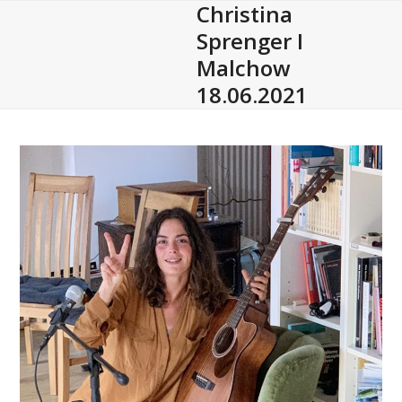
Christina
Open
Close
Skip
to
Sprenger I
mobile
mobile
content
Malchow
menu
menu
18.06.2021