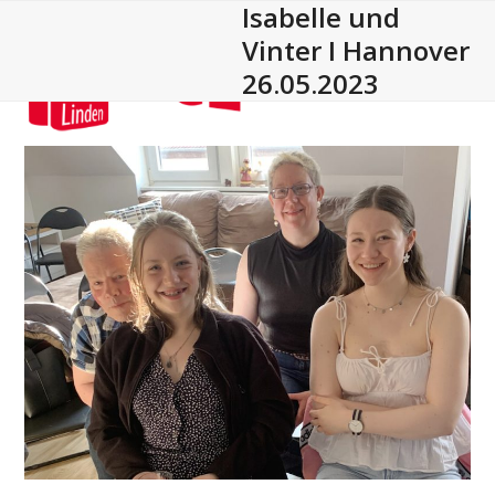
Isabelle und
Open
Close
Skip
to
Vinter I Hannover
mobile
mobile
content
26.05.2023
menu
menu