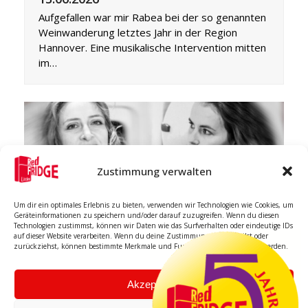
Aufgefallen war mir Rabea bei der so genannten
Weinwanderung letztes Jahr in der Region
Hannover. Eine musikalische Intervention mitten
im…
Zustimmung verwalten
Dialoge mit Klavier und Cello. Heike
Um dir ein optimales Erlebnis zu bieten, verwenden wir Technologien wie Cookies, um
Schuch & Olga Shkrygunova I
Geräteinformationen zu speichern und/oder darauf zuzugreifen. Wenn du diesen
Technologien zustimmst, können wir Daten wie das Surfverhalten oder eindeutige IDs
25.5.2026
auf dieser Website verarbeiten. Wenn du deine Zustimmung nicht erteilst oder
zurückziehst, können bestimmte Merkmale und Funktionen beeinträchtigt werden.
Kennengelernt habe ich Heike (rechts) mal vor
Urzeiten auf einer sehr kurzweiligen Zugfahrt.
Lass uns irgendwann mal was zusammen
Akzeptieren
machen…