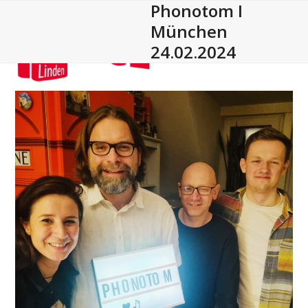
Phonotom I
Open
Close
Skip
to
München
mobile
mobile
content
24.02.2024
menu
menu