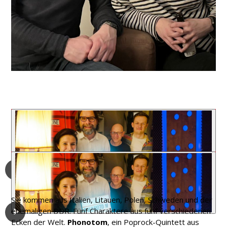
https://redfridge-linden.de/wp-
content/uploads/2024/11/Phonotom.mov
https://redfridge-linden.de/wp-
content/uploads/2024/11/IMG_1139.mov
Sie kommen aus Italien, Litauen, Polen, Schweden und der
ehemaligen DDR. Fünf Charaktere aus fünf verschiedenen
Ecken der Welt.
Phonotom
, ein Poprock-Quintett aus