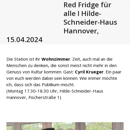
Red Fridge für
Open
Close
Skip
to
alle I Hilde-
mobile
mobile
content
Schneider-Haus
menu
menu
Hannover,
15.04.2024
Die Station ist ihr
Wohnzimmer
. Zeit, auch mal an die
Menschen zu denken, die sonst meist nicht mehr in den
Genuss von Kultur kommen. Gast:
Cyril Krueger
. Ein paar
von euch werden dabei sein können. Wie immer möchte
ich, dass sich das Publikum mischt.
(Montag 17.30-18.30 Uhr, Hilde-Schneider-Haus
Hannover, Fischerstraße 1)