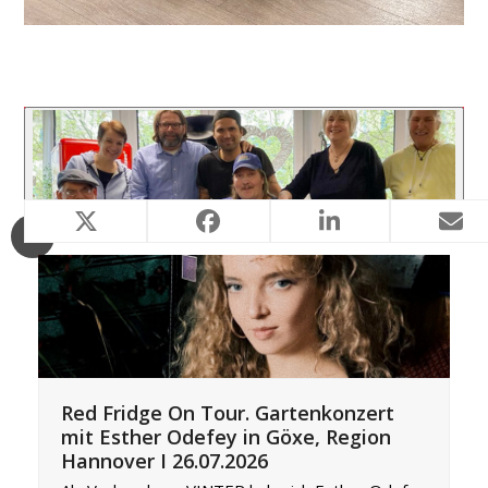
https://redfridge-linden.de/wp-
content/uploads/2024/11/Hilde_Haus_Cyril.mov
Ähnliche Projekte
Red Fridge On Tour. Gartenkonzert
mit Esther Odefey in Göxe, Region
Hannover I 26.07.2026