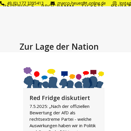
Skip
49 (0) 177 3395413
marco-heuer@t-online.de
Insta
REDFRIDGE
PROGRAMM
TICKETS
BEIRA
to
content
Zur Lage der Nation
Red Fridge diskutiert
7.5.2025: „Nach der offiziellen
Bewertung der AfD als
rechtsextreme Partei - welche
Auswirkungen haben wir in Politik