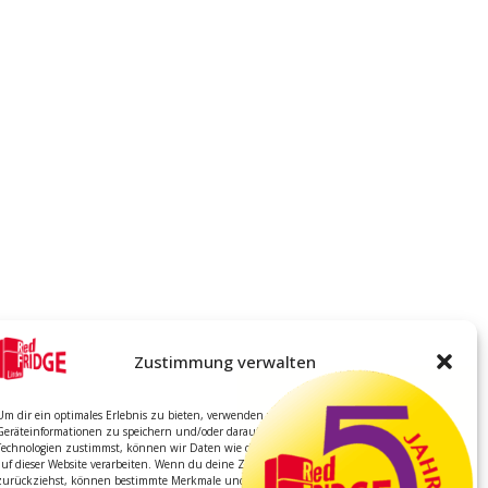
Zustimmung verwalten
Um dir ein optimales Erlebnis zu bieten, verwenden wir Technologien wie Cookies, um
Geräteinformationen zu speichern und/oder darauf zuzugreifen. Wenn du diesen
Technologien zustimmst, können wir Daten wie das Surfverhalten oder eindeutige IDs
auf dieser Website verarbeiten. Wenn du deine Zustimmung nicht erteilst oder
zurückziehst, können bestimmte Merkmale und Funktionen beeinträchtigt werden.