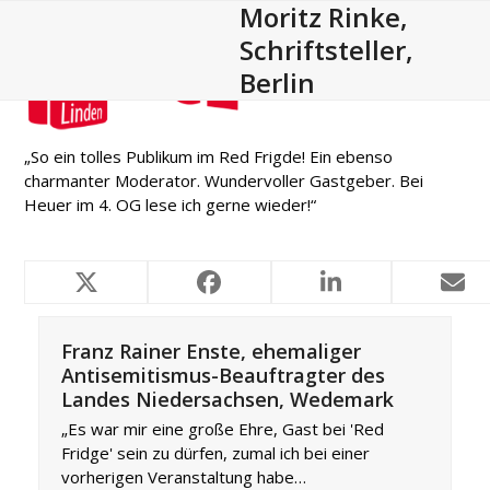
Moritz Rinke,
Open
Close
Skip
to
Schriftsteller,
mobile
mobile
content
Berlin
menu
menu
„So ein tolles Publikum im Red Frigde! Ein ebenso
charmanter Moderator. Wundervoller Gastgeber. Bei
Heuer im 4. OG lese ich gerne wieder!“
Ähnliche Projekte
Franz Rainer Enste, ehemaliger
Antisemitismus-Beauftragter des
Landes Niedersachsen, Wedemark
„Es war mir eine große Ehre, Gast bei 'Red
Fridge' sein zu dürfen, zumal ich bei einer
vorherigen Veranstaltung habe…