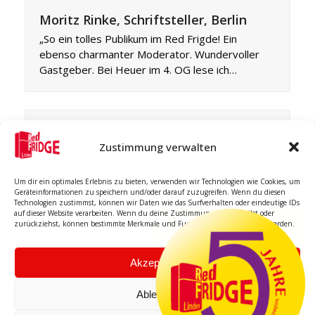
Moritz Rinke, Schriftsteller, Berlin
„So ein tolles Publikum im Red Frigde! Ein
ebenso charmanter Moderator. Wundervoller
Gastgeber. Bei Heuer im 4. OG lese ich…
Dr. Sabine Fischer, Politologin,
Stiftung Wissenschaft und Politik,
Zustimmung verwalten
Berlin
Der Rote Kühlschrank von Marco Heuer ist eine
Um dir ein optimales Erlebnis zu bieten, verwenden wir Technologien wie Cookies, um
Geräteinformationen zu speichern und/oder darauf zuzugreifen. Wenn du diesen
wunderbar basisdemokratische und kreative
Technologien zustimmst, können wir Daten wie das Surfverhalten oder eindeutige IDs
Initiative. Ich war an einem dunklen Januarabend
auf dieser Website verarbeiten. Wenn du deine Zustimmung nicht erteilst oder
zurückziehst, können bestimmte Merkmale und Funktionen beeinträchtigt werden.
da,…
Akzeptieren
Ablehnen
Ulrike
Franz Rainer Enste, ehemaliger