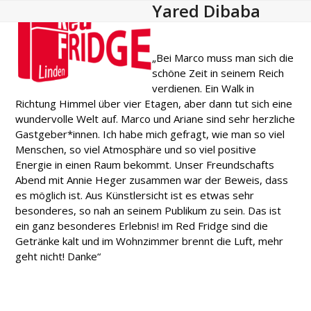
Yared Dibaba
Open
Close
Skip
to
mobile
mobile
content
menu
menu
„Bei Marco muss man sich die
schöne Zeit in seinem Reich
verdienen. Ein Walk in
Richtung Himmel über vier Etagen, aber dann tut sich eine
wundervolle Welt auf. Marco und Ariane sind sehr herzliche
Gastgeber*innen. Ich habe mich gefragt, wie man so viel
Menschen, so viel Atmosphäre und so viel positive
Energie in einen Raum bekommt. Unser Freundschafts
Abend mit Annie Heger zusammen war der Beweis, dass
es möglich ist. Aus Künstlersicht ist es etwas sehr
besonderes, so nah an seinem Publikum zu sein. Das ist
ein ganz besonderes Erlebnis! im Red Fridge sind die
Getränke kalt und im Wohnzimmer brennt die Luft, mehr
geht nicht! Danke“