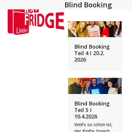
Blind Booking
Open
Close
Skip
to
mobile
mobile
content
menu
menu
Blind Booking
Teil 4 I 20.2.
2026
Blind Booking
Teil 5 I
10.4.2026
Weil’s so schön ist,
der fünfte Streich.